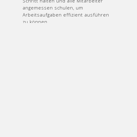
Schritt halten und alle Mitarbeiter
angemessen schulen, um
Arbeitsaufgaben effizient ausführen
zu können.
Das Hauptziel von IMS Destillation ist
es, die dauerhafte Erfüllung aller
Anforderungen durch die Normen ISO
9001: 2008, ISO 14001: 2004, OHSAS
18001: 2007 und HACCP-System
sicherzustellen.