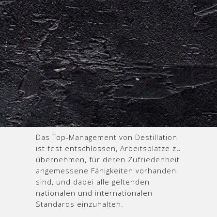
Das Top-Management von Destillation
ist fest entschlossen, Arbeitsplätze zu
übernehmen, für deren Zufriedenheit
angemessene Fähigkeiten vorhanden
sind, und dabei alle geltenden
nationalen und internationalen
Standards einzuhalten.