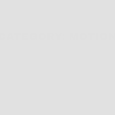
POČETNA
O NAMA
P
CATEGORY: MOTIO