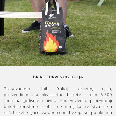
BRIKET DRVENOG UGLJA
Presovanjem sitnih frakcija drvenog uglja,
proizvodimo visokokvalitetne brikete – oko 6.600
tona na godišnjem nivou. Kao vezivo u proizvodnji
briketa koristimo skrob, a ne hemijska sredstva te su
naši briketi sigurni za upotrebu, bezopasni po okolinu