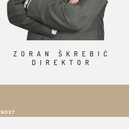
ZORAN ŠKREBIĆ
DIREKTOR
VNOST
Svetog Save 23, 74270 Teslić