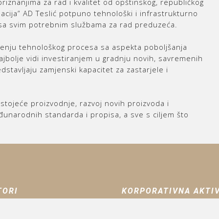
riznanjima za rad i kvalitet od opštinskog, republičkog
acija” AD Teslić potpuno tehnološki i infrastrukturno
 sa svim potrebnim službama za rad preduzeća.
ređenju tehnološkog procesa sa aspekta poboljšanja
najbolje vidi investiranjem u gradnju novih, savremenih
edstavljaju zamjenski kapacitet za zastarjele i
 postojeće proizvodnje, razvoj novih proizvoda i
đunarodnih standarda i propisa, a sve s ciljem što
TORI
KORPORATIVNA AKTI