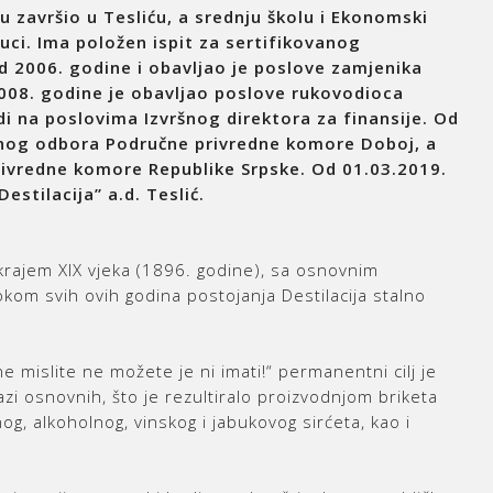
 završio u Tesliću, a srednju školu i Ekonomski
uci. Ima položen ispit za sertifikovanog
 od 2006. godine i obavljao je poslove zamjenika
008. godine je obavljao poslove rukovodioca
i na poslovima Izvršnog direktora za finansije. Od
vnog odbora Područne privredne komore Doboj, a
rivredne komore Republike Srpske. Od 01.03.2019.
stilacija” a.d. Teslić.
 krajem XIX vjeka (1896. godine), sa osnovnim
kom svih ovih godina postojanja Destilacija stalno
islite ne možete je ni imati!“ permanentni cilj je
zi osnovnih, što je rezultiralo proizvodnjom briketa
g, alkoholnog, vinskog i jabukovog sirćeta, kao i