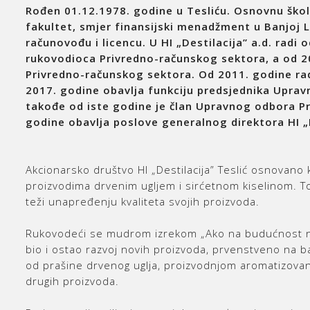
Rođen 01.12.1978. godine u Tesliću. Osnovnu školu
fakultet, smjer finansijski menadžment u Banjoj L
računovođu i licencu. U HI „Destilacija” a.d. radi
rukovodioca Privredno-računskog sektora, a od 2
Privredno-računskog sektora. Od 2011. godine rad
2017. godine obavlja funkciju predsjednika Upra
takođe od iste godine je član Upravnog odbora P
godine obavlja poslove generalnog direktora HI „De
Akcionarsko društvo HI „Destilacija” Teslić osnovano
proizvodima drvenim ugljem i sirćetnom kiselinom. To
teži unapređenju kvaliteta svojih proizvoda.
Rukovodeći se mudrom izrekom „Ako na budućnost ne m
bio i ostao razvoj novih proizvoda, prvenstveno na ba
od prašine drvenog uglja, proizvodnjom aromatizovano
drugih proizvoda.