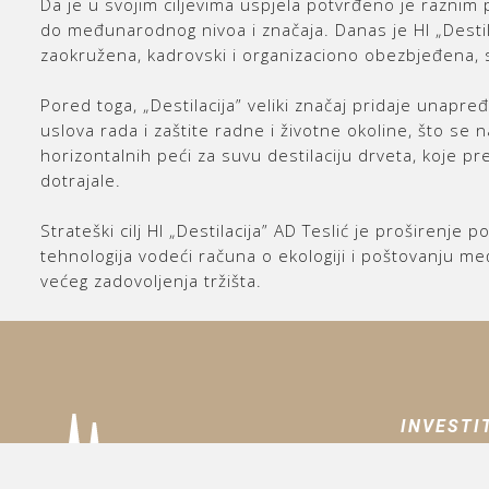
Da je u svojim ciljevima uspjela potvrđeno je raznim p
do međunarodnog nivoa i značaja. Danas je HI „Destil
zaokružena, kadrovski i organizaciono obezbjeđena,
Pored toga, „Destilacija” veliki značaj pridaje unap
uslova rada i zaštite radne i životne okoline, što se 
horizontalnih peći za suvu destilaciju drveta, koje pr
dotrajale.
Strateški cilj HI „Destilacija” AD Teslić je proširenje
tehnologija vodeći računa o ekologiji i poštovanju me
većeg zadovoljenja tržišta.
INVESTI