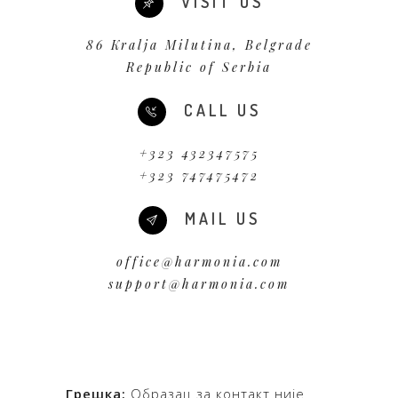
VISIT US
86 Kralja Milutina, Belgrade
Republic of Serbia
CALL US
+323 432347575
+323 747475472
MAIL US
office@harmonia.com
support@harmonia.com
Грешка:
Образац за контакт није