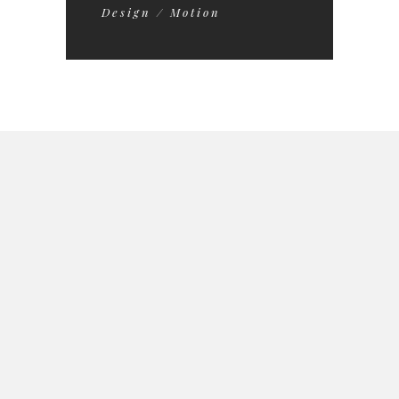
Design / Motion
INVESTITORI
STRUKTURA AKCIONARA