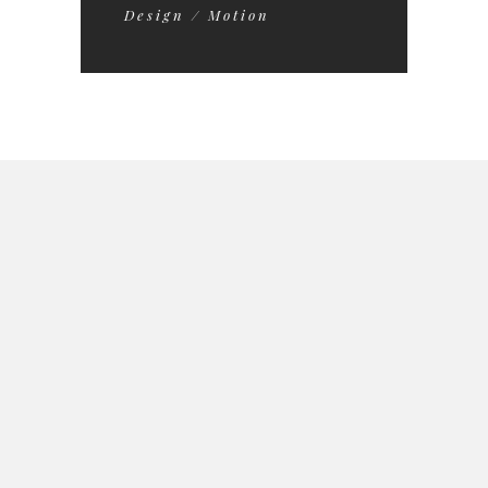
Design / Motion
INVESTITORI
STRUKTURA AKCIONARA