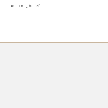
and strong belief
INVESTI
STRUKTUR
BERZA