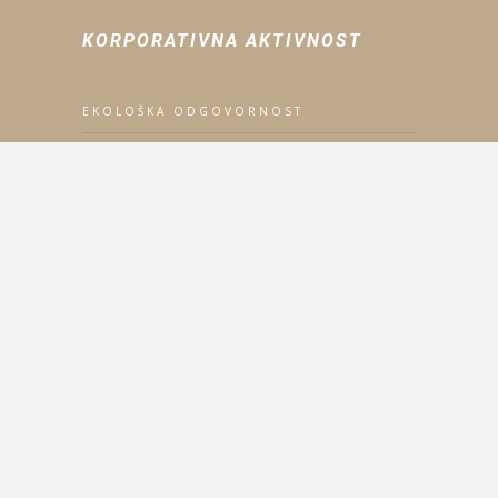
KORPORATIVNA AKTIVNOST
EKOLOŠKA ODGOVORNOST
POLITIKA ZAŠTITE ZDRAVLJA
POLITIKA INTEGRISANOG SISTEMA
UPRAVLJANJA
SERTIFIKATI
Svetog Save 23, 74270 Teslić
053/431-300
office@destilacija.net