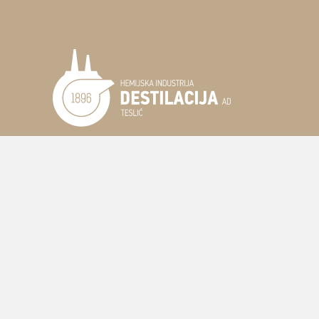
INVESTITORI
STRUKTURA AKCIONARA
BERZA
KORPORATIVNA AKTIVNOST
EKOLOŠKA ODGOVORNOST